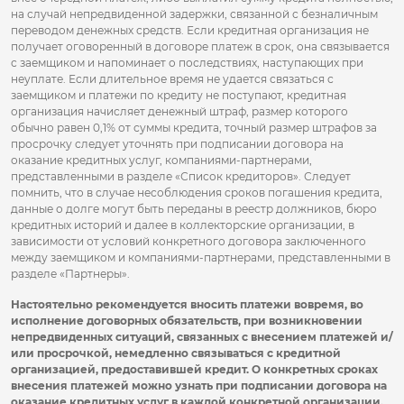
на случай непредвиденной задержки, связанной с безналичным
переводом денежных средств. Если кредитная организация не
получает оговоренный в договоре платеж в срок, она связывается
с заемщиком и напоминает о последствиях, наступающих при
неуплате. Если длительное время не удается связаться с
заемщиком и платежи по кредиту не поступают, кредитная
организация начисляет денежный штраф, размер которого
обычно равен 0,1% от суммы кредита, точный размер штрафов за
просрочку следует уточнять при подписании договора на
оказание кредитных услуг, компаниями-партнерами,
представленными в разделе «Список кредиторов». Следует
помнить, что в случае несоблюдения сроков погашения кредита,
данные о долге могут быть переданы в реестр должников, бюро
кредитных историй и далее в коллекторские организации, в
зависимости от условий конкретного договора заключенного
между заемщиком и компаниями-партнерами, представленными в
разделе «Партнеры».
Настоятельно рекомендуется вносить платежи вовремя, во
исполнение договорных обязательств, при возникновении
непредвиденных ситуаций, связанных с внесением платежей и/
или просрочкой, немедленно связываться с кредитной
организацией, предоставившей кредит. О конкретных сроках
внесения платежей можно узнать при подписании договора на
оказание кредитных услуг в каждой конкретной организации.