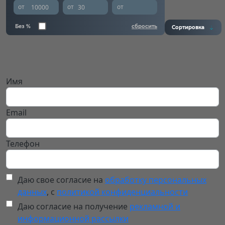
от
от
от
Без %
сбросить
Сортировка
Имя
Email
Телефон
Даю свое согласие на
обработку персональных
данных
, с
политикой конфиденциальности
Даю согласие на получение
рекламной и
информационной рассылки