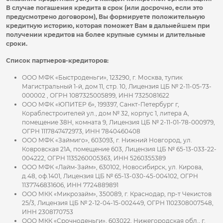
В случае погашения кредита в срок (или досрочно, если это
предусмотрено договором), Вы формируете положительную
кредитную историю, которая поможет Вам в дальнейшем при
получении кредитов на более крупные суммы и длительные
сроки.
Список партнеров-кредиторов:
ООО МФК «Быстроденьги», 123290, г. Москва, тупик
Магистральный 1-й, дом 11, стр. 10, Лицензия ЦБ № 2-11-05-73-
000002 , ОГРН 1087325005899, ИНН 7325081622
ООО МФК «ЮПИТЕР 6», 199397, Санкт-Петербург г,
Кораблестроителей ул., дом № 32, корпус 1, литера А,
помещение 38Н, комната 9, Лицензия ЦБ № 2-11-01-78-000979,
ОГРН 1117847472973, ИНН 7840460408
ООО МФК «Займиго», 603093, г. Нижний Новгород, ул.
Ковровская 21А, помещение 603, Лицензия ЦБ № 65-13-033-22-
004222, ОГРН 1135260005363, ИНН 5260355389
ООО МФК «Лайм-Займ», 630102, Новосибирск, ул. Кирова,
д.48, оф.1401, Лицензия ЦБ № 65-13-030-45-004102, ОГРН
1137746831606, ИНН 7724889891
ООО МКК «Микрозайм», 350089, г. Краснодар, пр-т Чекистов
25/3, Лицензия ЦБ № 2-12-04-15-002449, ОГРН 1102308007548,
ИНН 2308170753
ООО МКК «Срочноденьги», 603022, Нижегородская обл., г.